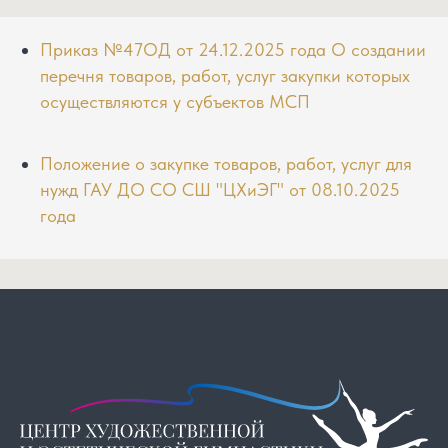
Приказ №47ОД от 24.12.2025 года О создании
перечня товаров, работ, услуг закупки которых
осуществляются у субъектов МСП
Положение о закупке товаров, работ, услуг для
нужд ГАУ ДО СО СШ "ЦХиЭГ" от 08.10.2025
года