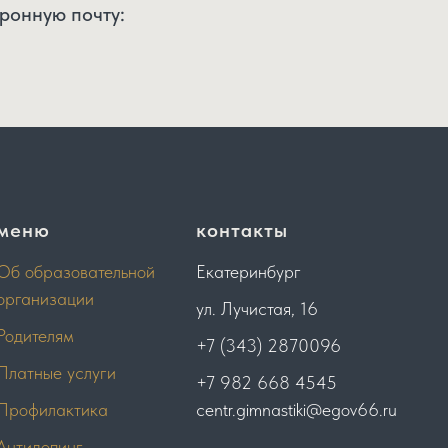
ронную почту:
меню
контакты
Об образовательной
Екатеринбург
организации
ул. Лучистая, 16
Родителям
+7 (343) 2870096
Платные услуги
+7 982 668 4545
Профилактика
centr.gimnastiki@egov66.ru
Антидопинг