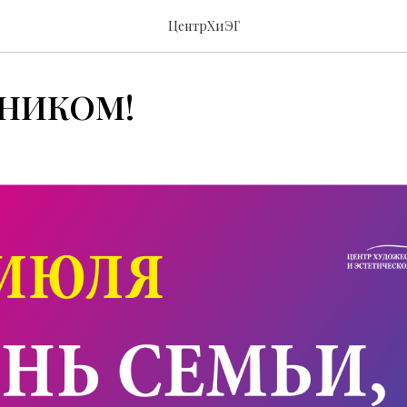
ЦентрХиЭГ
ДНИКОМ!