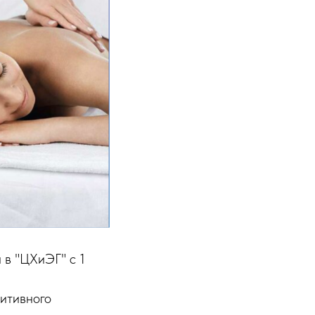
 в "ЦХиЭГ" с 1
зитивного