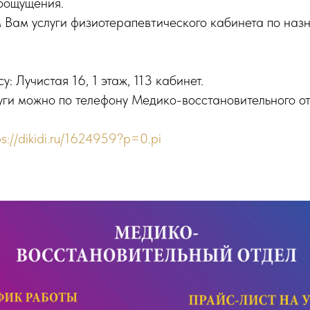
оощущения.
 Вам услуги физиотерапевтического кабинета по на
: Лучистая 16, 1 этаж, 113 кабинет.
уги можно по телефону Медико-восстановительного от
ps://dikidi.ru/1624959?p=0.pi