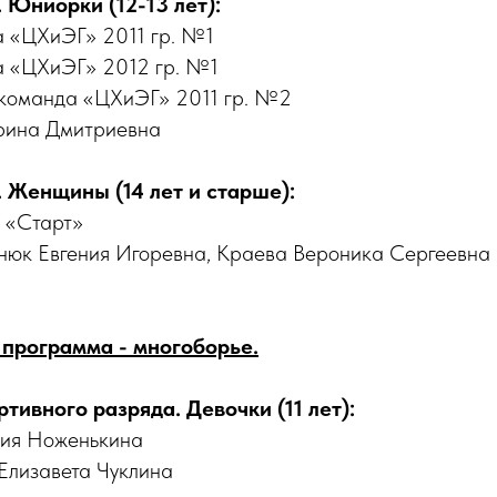
Юниорки (12-13 лет):
а «ЦХиЭГ» 2011 гр. №1
а «ЦХиЭГ» 2012 гр. №1
 команда «ЦХиЭГ» 2011 гр. №2
рина Дмитриевна
Женщины (14 лет и старше):
а «Старт»
нюк Евгения Игоревна, Краева Вероника Сергеевна
программа - многоборье.
тивного разряда. Девочки (11 лет):
сия Ноженькина
Елизавета Чуклина