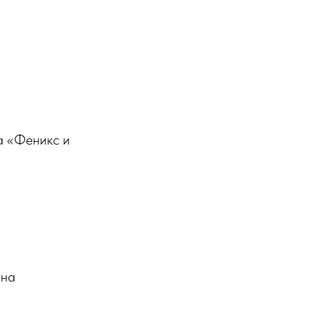
а «Феникс и
вна