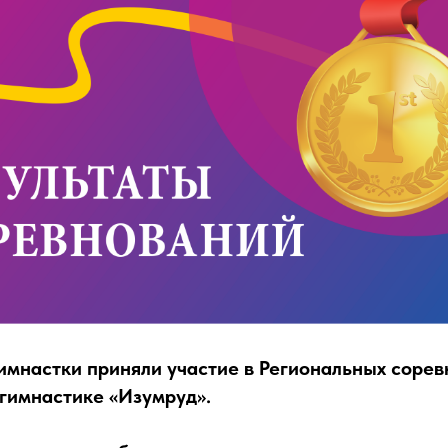
гимнастки приняли участие в Региональных сорев
гимнастике «Изумруд».