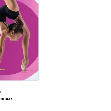
о
пповых