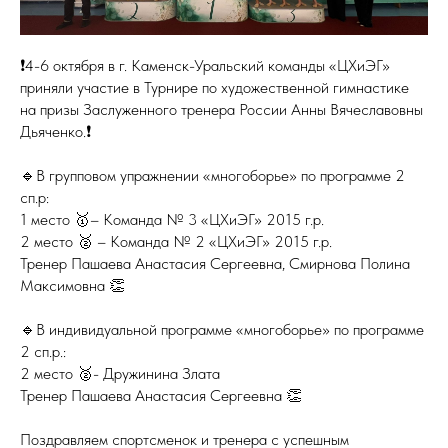
❗️4-6 октября в г. Каменск-Уральский команды «ЦХиЭГ»
приняли участие в Турнире по художественной гимнастике
на призы Заслуженного тренера России Анны Вячеславовны
Дьяченко.❗️
🔹В групповом упражнении «многоборье» по программе 2
сп.р:
1 место 🥇– Команда № 3 «ЦХиЭГ» 2015 г.р.
2 место 🥈 – Команда № 2 «ЦХиЭГ» 2015 г.р.
Тренер Пашаева Анастасия Сергеевна, Смирнова Полина
Максимовна 👏
🔹В индивидуальной программе «многоборье» по программе
2 сп.р.:
2 место 🥈- Дружинина Злата
Тренер Пашаева Анастасия Сергеевна 👏
Поздравляем спортсменок и тренера с успешным