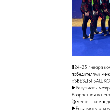
‼️24-25 января ко
победителями меж
«ЗВЕЗДЫ БАШКОРТ
▶️Результаты меж
Возрастная катего
🥇место – команд
▶️Результаты откр