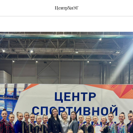
ТАТЫ СОРЕВНОВАНИЙ
ЦентрХиЭГ