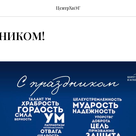
ЦентрХиЭГ
ДНИКОМ!