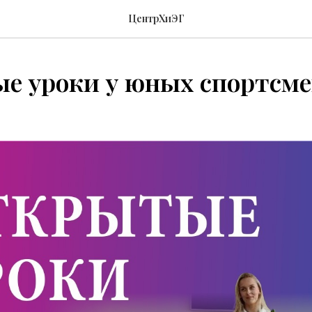
ЦентрХиЭГ
е уроки у юных спортсме