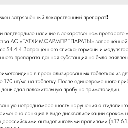
ужен загрязнённый лекарственный препарат❗️
 и подтвердило наличие в лекарственном препарате
дства АО «ТАТХИМФАРМПРЕПАРАТЫ» запрещённой 
сс S4.4.4 Запрещённого списка: гормоны и модулятор
нного препарата данная субстанция не была заявлен
риметазидина в проанализированных таблетках из дв
до 170 нг/мл на таблетку. После единовременного при
е день сдал положительную пробу на триметазидин.
занную непреднамеренность нарушения антидопингов
применена санкция в виде дисквалификации сроком н
щероссийскими антидопинговыми правилами (п.12.6.1.