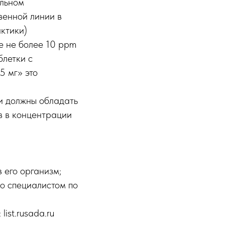
ельном
венной линии в
ктики)
е не более 10 ppm
блетки с
 мг» это
ии должны обладать
в в концентрации
в его организм;
о специалистом по
ist.rusada.ru