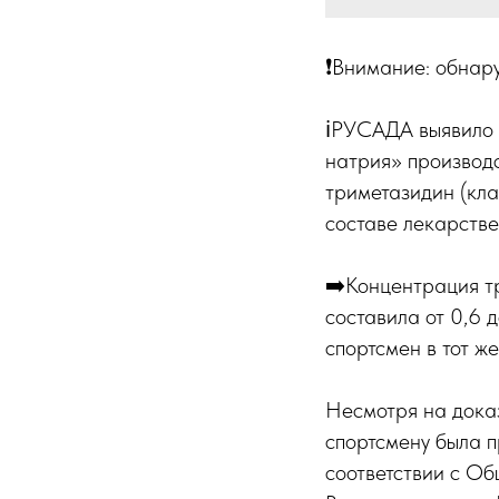
❗️Внимание: обнар
ℹ️РУСАДА выявило
натрия» произво
триметазидин (кла
составе лекарстве
➡️Концентрация т
составила от 0,6 
спортсмен в тот ж
Несмотря на дока
спортсмену была 
соответствии с Об