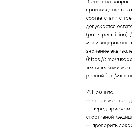
В ответ на запрос
производстве лека
соответствии с т
допускается остат
(parts per millio
модифицированным
значение эквивал
(https://t.me/rus
техническими мощ
равной 1 нг/мл и н
⚠️Помните:
— спортсмен всегда
— перед приёмом л
спортивной медиц
— проверить лекар