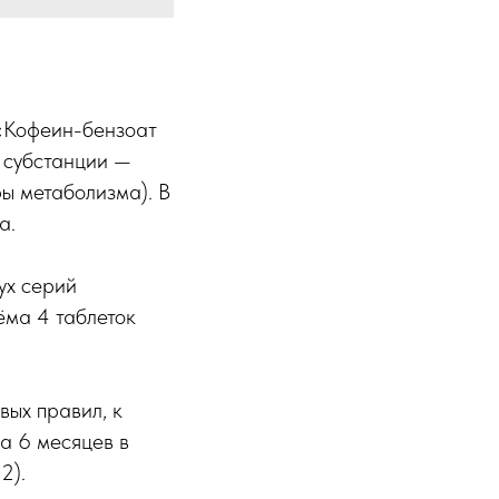
 «Кофеин-бензоат
субстанции —
ы метаболизма). В
а.
ух серий
ёма 4 таблеток
ых правил, к
а 6 месяцев в
2).