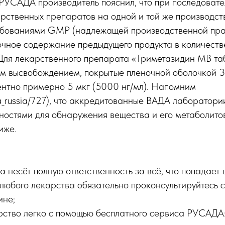
 РУСАДА производитель пояснил, что при последоват
рственных препаратов на одной и той же производст
ребованиями GMP (надлежащей производственной пра
очное содержание предыдущего продукта в количеств
n). Для лекарственного препарата «Триметазидин МВ та
 высвобождением, покрытые пленочной оболочкой 35
ентно примерно 5 мкг (5000 нг/мл). Напомним
ada_russia/727), что аккредитованные ВАДА лаборатор
ностями для обнаружения вещества и его метаболито
иже.
 несёт полную ответственность за всё, что попадает 
юбого лекарства обязательно проконсультируйтесь с
ине;
ство легко с помощью бесплатного сервиса РУСАДА: l