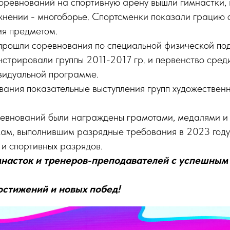
соревнований на спортивную арену вышли гимнастки,
жнении - многоборье. Спортсменки показали грацию 
ия предметом.
прошли соревнования по специальной физической подг
нстрировали группы 2011-2017 гр. и первенство сред
ивидуальной программе.
ания показательные выступления групп художественн
ревнований были награждены грамотами, медалями и
кам, выполнившим разрядные требования в 2023 году
и спортивных разрядов.
мнасток и тренеров-преподавателей с успешны
стижений и новых побед!