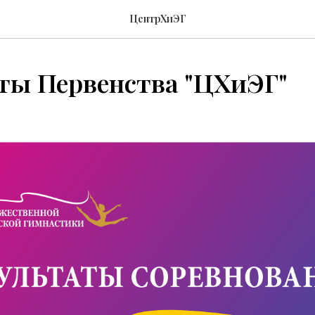
ЦентрХиЭГ
ты Первенства "ЦХиЭГ"