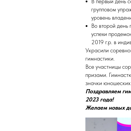
В первый день 
групповом упра
уровень владен
Во второй день 
успехи продемо
2019 г.р. в инд
Украсили соревнов
гимнастики.
Все участницы со
призами. Гимнаст
значки юношеских 
Поздравляем ги
2023 года!
Желаем новых до