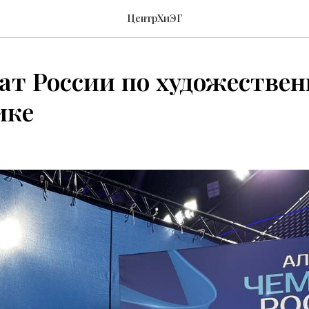
ЦентрХиЭГ
т России по художестве
ике