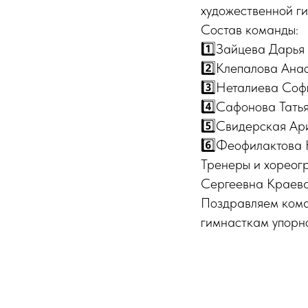
художественной г
Состав команды:
1️⃣Зайцева Дарья
2️⃣Клепалова Ана
3️⃣Неталиева Соф
4️⃣Сафонова Тать
5️⃣Свидерская Ар
6️⃣Феофилактова 
Тренеры и хореог
Сергеевна Краева
Поздравляем кома
гимнасткам упорно