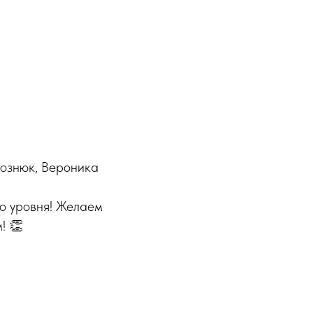
рознюк, Вероника
о уровня! Желаем
! 👏