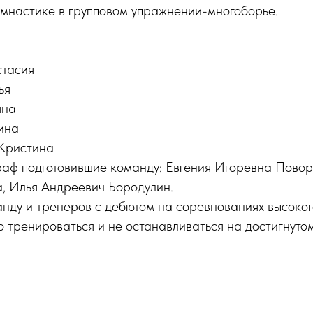
имнастике в групповом упражнении-многоборье.
стасия
ья
яна
ина
Кристина
раф подготовившие команду: Евгения Игоревна Пово
, Илья Андреевич Бородулин.
нду и тренеров с дебютом на соревнованиях высоког
 тренироваться и не останавливаться на достигнутом