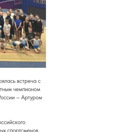
оялась встреча с
атным чемпионом
России – Артуром
оссийского
ых спортсменов