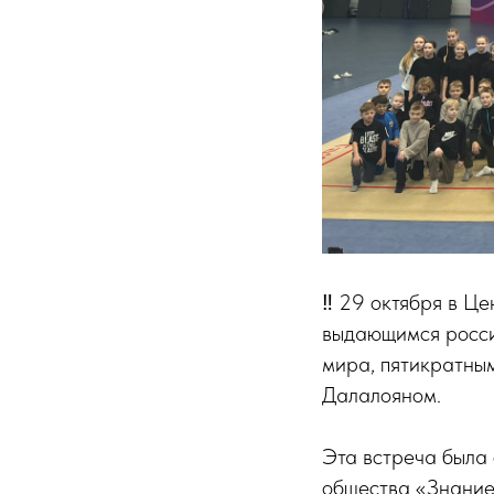
‼️ 29 октября в Ц
выдающимся росси
мира, пятикратны
Далалояном.
Эта встреча была 
общества «Знание