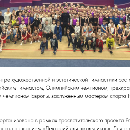
ентре художественной и эстетической гимнастики сост
йским гимнастом, Олимпийским чемпионом, трехкр
м чемпионом Европы, заслуженным мастером спорта 
организована в рамках просветительского проекта Р
» под названием «Лекторий для школьников». Для юн